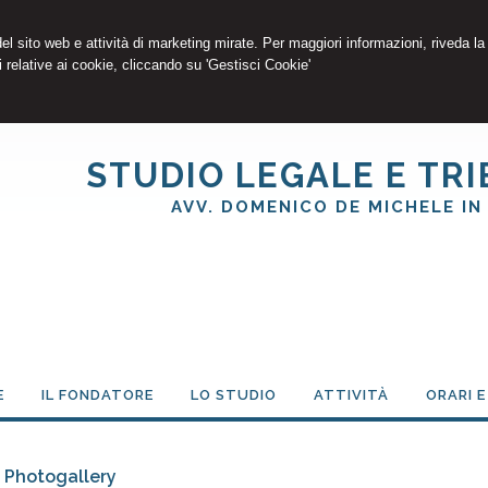
 del sito web e attività di marketing mirate. Per maggiori informazioni, riveda la
 relative ai cookie, cliccando su 'Gestisci Cookie'
STUDIO LEGALE E TR
AVV. DOMENICO DE MICHELE IN
E
IL FONDATORE
LO STUDIO
ATTIVITÀ
ORARI 
Photogallery