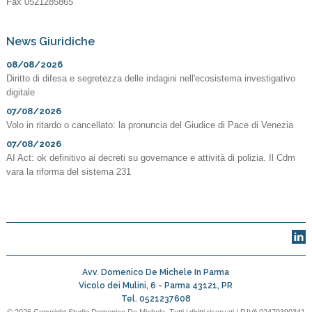
Fax 0521285865
News Giuridiche
08/08/2026
Diritto di difesa e segretezza delle indagini nell'ecosistema investigativo
digitale
07/08/2026
Volo in ritardo o cancellato: la pronuncia del Giudice di Pace di Venezia
07/08/2026
AI Act: ok definitivo ai decreti su governance e attività di polizia. Il Cdm
vara la riforma del sistema 231
Avv. Domenico De Michele In Parma
Vicolo dei Mulini, 6 -
Parma
43121
,
PR
Tel.
0521237608
© 2026 Copyright Studio Domenico De Michele. Tutti i diritti riservati | P.IVA 02470390341